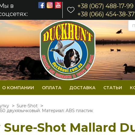
Мы в
+38 (067) 488-17-99
соцсетях:
+38 (066) 454-38-37
О КОМПАНИИ
ОПЛАТА
ДОСТАВКА
СТАТЬИ
К
утку
Sure-Shot
 550 двухязычковый. Материал: ABS пластик
Sure-Shot Mallard Du