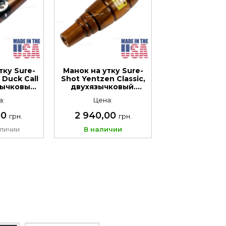
тку Sure-
Манок на утку Sure-
 Duck Call
Shot Yentzen Classic,
зычковый.
двухязычковый.
 дерево-
Материал: дерево-
а:
Цена:
 чёрный
канадский чёрный
х
орех
00
2 940,00
грн.
грн.
аличии
В наличии