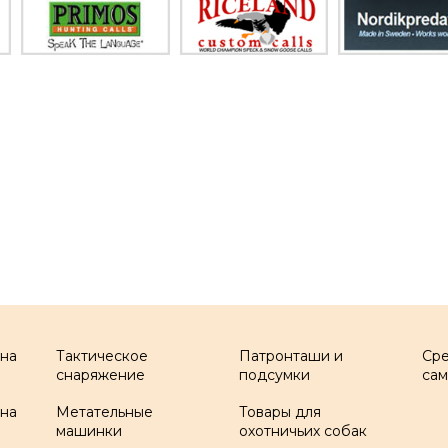
 на
Тактическое
Патронташи и
Ср
снаряжение
подсумки
са
 на
Метательные
Товары для
машинки
охотничьих собак