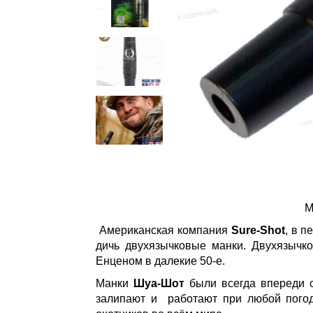
М
Американская компания
Sure-Shot
, в 
дичь двухязычковые манки. Двухязычк
Енценом в далекие 50-е.
Манки
Шуа-Шот
были всегда впереди с
залипают и работают при любой погод