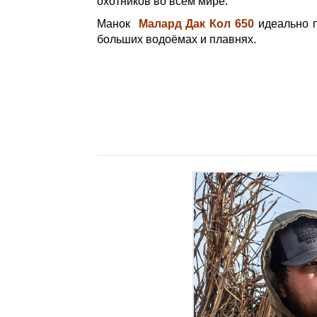
охотников во всём мире.
Манок
Малард Дак Кол 650
идеально п
больших водоёмах и плавнях.