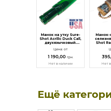
Манок на утку Sure-
Манок-
Shot Acrilic Duck Call,
селезня
двухязычковый.
Shot Ras
Материал: акрил
Материа
Цена: от
Ц
1 190,00
395
грн.
Нет в наличии
Нет в
Ещё категори