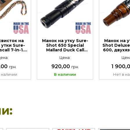
свисток на
Манок на утку Sure-
Манок на у
 утки Sure-
Shot 650 Special
Shot Deluxe
call 7-in-1.
Mallard Duck Call
600, двухя
л: пластик
двухязычковый.
Материал:
ена:
Цена:
Цен
Материал: ABS
канадский
пластик
оре
,00
920,00
1 900,
грн.
грн.
 наличии
В наличии
Нет в н
и: