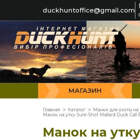
duckhuntoffice@gmail.com
МАГАЗИН
Главная
Каталог
Манки для охоты на 
Манок на утку Sure-Shot Mallard Duck Call
Манок на утку 