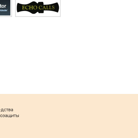
едства
мозащиты