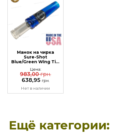
Манок на чирка
Sure-Shot
Blue/Green Wing Tial
Call. Материал:
Цена:
пластик
983,00
грн.
638,95
грн.
Нет в наличии
Ещё категории: