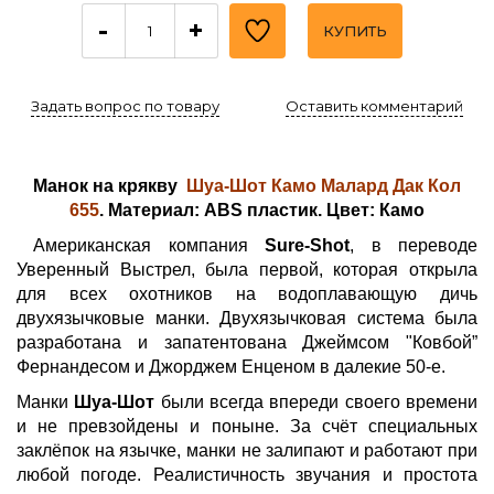
-
+
КУПИТЬ
Задать вопрос по товару
Оставить комментарий
Манок на крякву
Шуа-Шот Камо Малард Дак Кол
655
. Материал: ABS пластик. Цвет: Камо
Американская компания
Sure-Shot
, в переводе
Уверенный Выстрел, была первой, которая открыла
для всех охотников на водоплавающую дичь
двухязычковые манки. Двухязычковая система была
разработана и запатентована Джеймсом "Ковбой”
Фернандесом и Джорджем Енценом в далекие 50-е.
Манки
Шуа-Шот
были всегда впереди своего времени
и не превзойдены и поныне. За счёт специальных
заклёпок на язычке, манки не залипают и работают при
любой погоде. Реалистичность звучания и простота