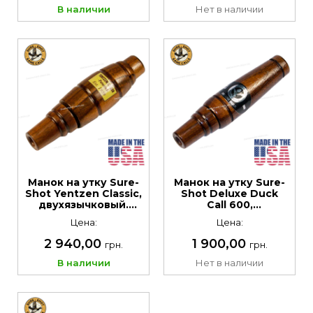
В наличии
Нет в наличии
Манок на утку Sure-
Манок на утку Sure-
Shot Yentzen Classic,
Shot Deluxe Duck
двухязычковый.
Call 600,
Материал: дерево-
двухязычковый.
Цена:
Цена:
канадский чёрный
Материал: дерево-
орех
канадский чёрный
2 940,00
1 900,00
грн.
грн.
орех
В наличии
Нет в наличии