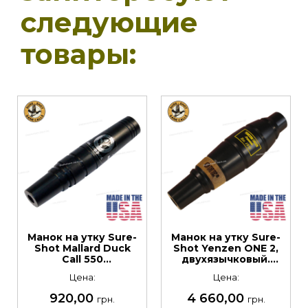
следующие
товары:
Манок на утку Sure-
Манок на утку Sure-
Shot Mallard Duck
Shot Yenzen ONE 2,
Call 550
двухязычковый.
двухязычковый.
Материал: полимер -
Цена:
Цена:
Материал: ABS
ацеталь
пластик
920,00
4 660,00
грн.
грн.