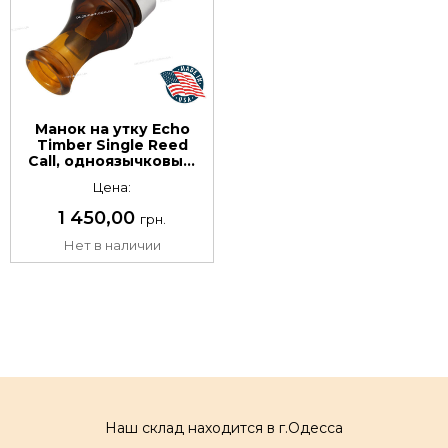
Манок на утку Echo
Timber Single Reed
Call, одноязычковый.
Материал:
Цена:
поликарбонат. Цвет:
бурбон
1 450,00
грн.
Нет в наличии
Наш склад находится в г.Одесса