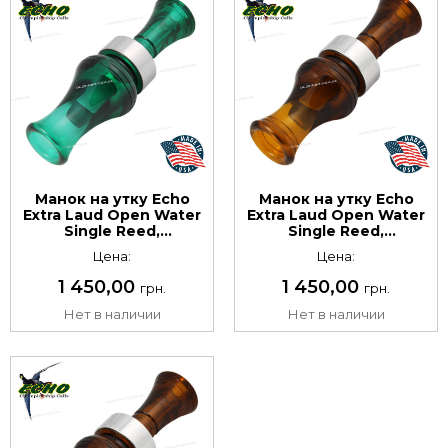
Манок на утку Echo
Манок на утку Echo
Extra Laud Open Water
Extra Laud Open Water
Single Reed,
Single Reed,
одноязычковый.
одноязычковый.
Цена:
Цена:
Материал:
Материал:
поликарбонат. Цвет:
поликарбонат. Цвет:
1 450,00
1 450,00
грн.
грн.
зелёный
бурбон
Нет в наличии
Нет в наличии