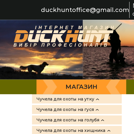
duckhuntoffice@gmail.com
МАГАЗИН
Чучела для охоты на утку
Все товары
Чучела для охоты на гуся
Greenhead Gear
Все товары
Чучела для охоты на голубя
Flambeau
Sport-Plast
Все товары
Чучела для охоты на хищника
MOJO Outdoors
Greenhead Gear
Sport Plast