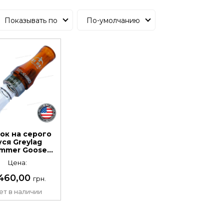
Показывать по
По-умолчанию
ок на серого
уся Greylag
mmer Goose
l. Материал:
Цена:
ликарбонат
 460,00
грн.
ет в наличии