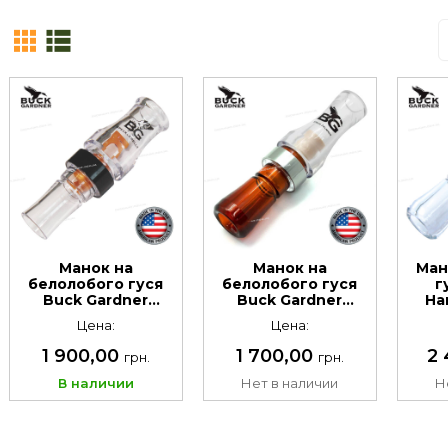
Манок на
Манок на
Ман
белолобого гуся
белолобого гуся
г
Buck Gardner
Buck Gardner
Ha
Speck Ghost Poly.
Speck Hammer.
Cal
Цена:
Цена:
Материал:
Материал:
по
поликарбонат
поликарбонат
1 900,00
1 700,00
2
грн.
грн.
В наличии
Нет в наличии
Н