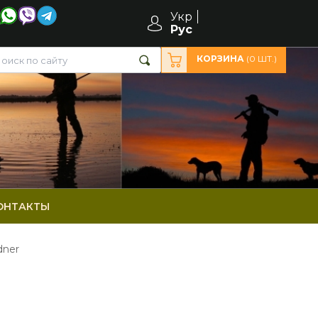
Укр
Рус
КОРЗИНА
(
0
ШТ.)
ОНТАКТЫ
dner