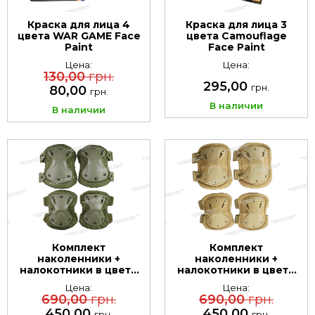
Краска для лица 4
Краска для лица 3
цвета WAR GAME Face
цвета Camouflage
Paint
Face Paint
Цена:
Цена:
130,00
грн.
295,00
грн.
80,00
грн.
В наличии
В наличии
Комплект
Комплект
наколенники +
наколенники +
налокотники в цвете
налокотники в цвете
Oliva
Coyote
Цена:
Цена:
690,00
грн.
690,00
грн.
450,00
450,00
грн.
грн.