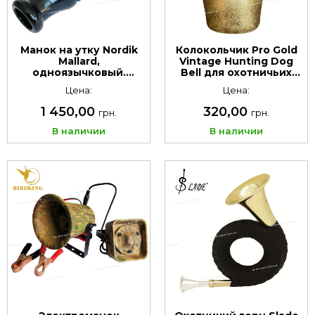
Манок на утку Nordik
Колокольчик Pro Gold
Mallard,
Vintage Hunting Dog
одноязычковый.
Bell для охотничьих
Материал:
собак
Цена:
Цена:
поликарбонат.
1 450,00
320,00
грн.
грн.
В наличии
В наличии