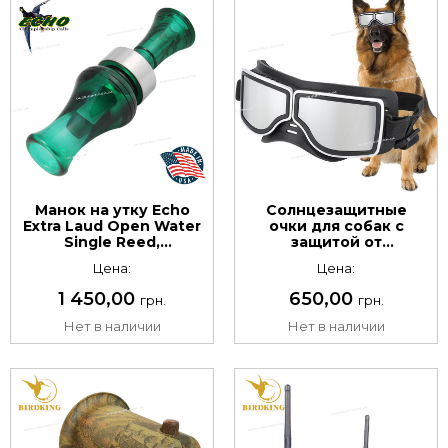
Манок на утку Echo
Солнцезащитные
Extra Laud Open Water
очки для собак с
Single Reed,
защитой от
одноязычковый.
ультрафиолета,
Цена:
Цена:
Материал:
водонепроницаемые,
поликарбонат. Цвет:
ветрозащитные,
1 450,00
650,00
грн.
грн.
зелёный
защита глаз
Нет в наличии
Нет в наличии