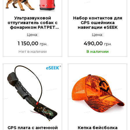
Ультразвуковой
Набор контактов для
отпугиватель собак с
GPS ошейника
фонариком PATPET
навигации eSEEK
Ultrasonic Dog
Цена:
Цена:
Repellent U30
1 150,00
490,00
грн.
грн.
Нет в наличии
В наличии
GPS плата с антенной
Кепка бейсболка