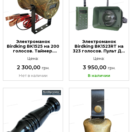
Электроманок
Электроманок
Birdking BK1525 на 200
Birdking BK1523RT на
голосов. Таймер.
323 голосов. Пульт ДУ.
Съёмный microSD.
Таймер. Съёмный
Цена:
Цена:
Мощность 50 Вт
microSD. Мощность 60
Вт
2 300,00
3 950,00
грн.
грн.
Нет в наличии
В наличии