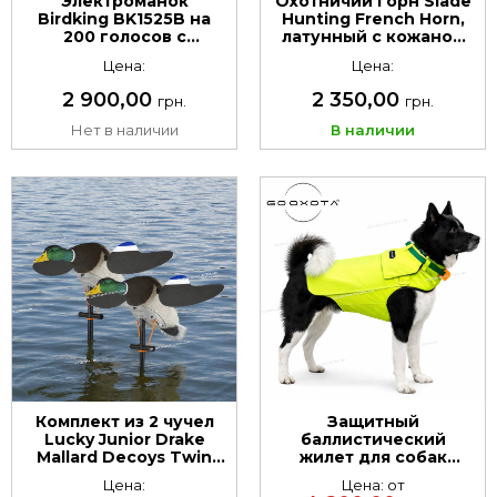
Электроманок
Охотничий горн Slade
Birdking BK1525B на
Hunting French Horn,
200 голосов c
латунный с кожаной
дополнительным
отделкой
Цена:
Цена:
динамиком 50 Bт.+50
Вт. Таймер. Съёмный
2 900,00
2 350,00
грн.
грн.
microSD.
Нет в наличии
В наличии
Комплект из 2 чучел
Защитный
Lucky Junior Drake
баллистический
Mallard Decoys Twin
жилет для собак
Pack
GOOXOTA
Цена:
Цена: от