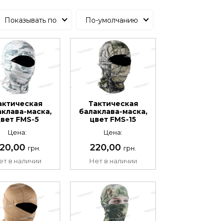
Показывать по
По-умолчанию
актическая
Тактическая
аклава-маска,
балаклава-маска,
цвет FMS-5
цвет FMS-15
Цена:
Цена:
20,00
220,00
грн.
грн.
ет в наличии
Нет в наличии