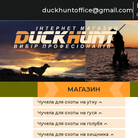
duckhuntoffice@gmail.com
МАГАЗИН
Чучела для охоты на утку
Все товары
Чучела для охоты на гуся
Greenhead Gear
Все товары
Чучела для охоты на голубя
Flambeau
Sport-Plast
Все товары
Чучела для охоты на хищника
MOJO Outdoors
Greenhead Gear
Sport Plast