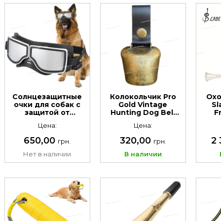
Солнцезащитные
Колокольчик Pro
Охо
очки для собак с
Gold Vintage
Sl
защитой от
Hunting Dog Bell
F
ультрафиолета,
для охотничьих
л
Цена:
Цена:
водонепроницаемые,
собак
кожа
ветрозащитные,
650,00
320,00
2
грн.
грн.
защита глаз
Нет в наличии
В наличии