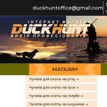
duckhuntoffice@gmail.com
МАГАЗИН
Чучела для охоты на утку
Все товары
Чучела для охоты на гуся
Greenhead Gear
Все товары
Чучела для охоты на голубя
Flambeau
Sport-Plast
Все товары
Чучела для охоты на хищника
MOJO Outdoors
Greenhead Gear
Sport Plast