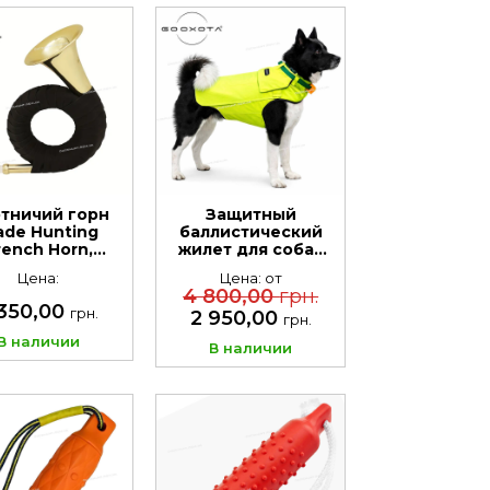
тничий горн
Защитный
ade Hunting
баллистический
rench Horn,
жилет для собак
атунный с
GOOXOTA
Цена:
Цена: от
ной отделкой
4 800,00
грн.
 350,00
грн.
2 950,00
грн.
В наличии
В наличии