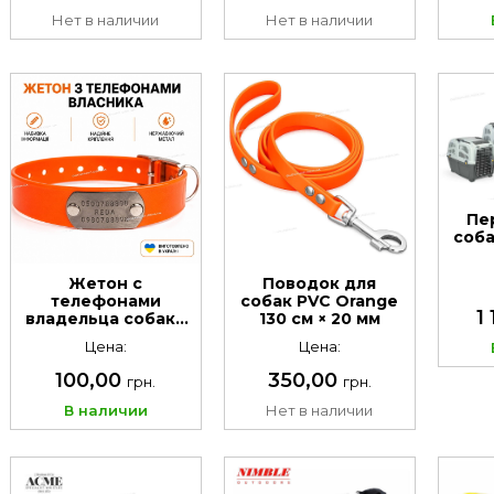
Нет в наличии
Нет в наличии
Пе
соб
Жетон с
Поводок для
телефонами
собак PVC Orange
1
владельца собаки
130 см × 20 мм
для крепления на
Цена:
Цена:
ошейник
100,00
350,00
грн.
грн.
В наличии
Нет в наличии