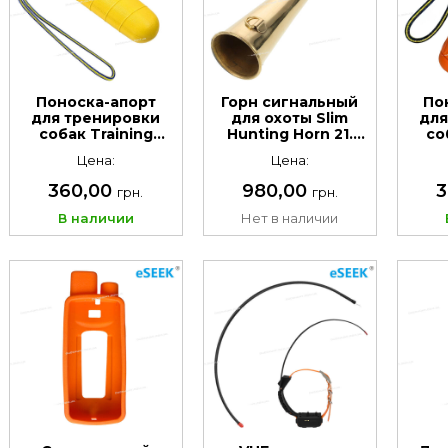
Поноска-апорт
Горн сигнальный
По
для тренировки
для охоты Slim
для
собак Training
Hunting Horn 21.
со
Bumper EVA Yellow
Материал : медь
B
Цена:
Цена:
360,00
980,00
3
грн.
грн.
В наличии
Нет в наличии