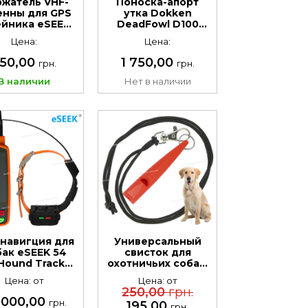
жатель VHF-
Поноска-апорт
енны для GPS
утка Dokken
йника eSEEK
DeadFowl D100
Hound Tracker
для тренировки
Цена:
Цена:
собак
50,00
1 750,00
грн.
грн.
В наличии
Нет в наличии
навигция для
Универсальный
бак eSEEK 54
свисток для
Hound Tracker
охотничьих собак.
S-ошейником,
Свисток в
Цена: от
Цена: от
VHF+4G
комплекте с
250,00
грн.
подвеской.
 000,00
грн.
195,00
грн.