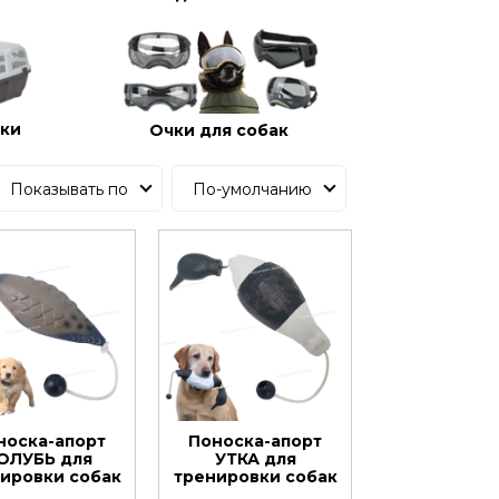
тки
Очки для собак
Показывать по
По-умолчанию
носка-апорт
Поноска-апорт
ОЛУБЬ для
УТКА для
ировки собак
тренировки собак