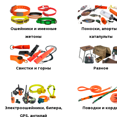
Ошейники и именные
Поноски, апорты
жетоны
катапульты
Свистки и горны
Разное
Электроошейники, бипера,
Поводки и корд
GPS, антилай