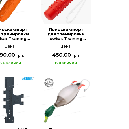
носка-апорт
Поноска-апорт
 тренировки
для тренировки
бак Training
собак Training
umper EVA
Bumper TPR RED
Цена:
Цена:
Orange
90,00
450,00
грн.
грн.
В наличии
В наличии