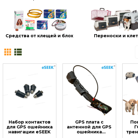
Средства от клещей и блох
Переноски и кле
Набор контактов
GPS плата с
По
для GPS ошейника
антенной для GPS
Г
навигации eSEEK
ошейника
трен
навигации eSEEK