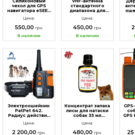
Силиконовый
VHF-антенна
Дер
чехол для GPS
стандартного
ант
навигатора eSEEK
диапазона для
оше
54 GPS Hound
GPS ошейника
54 
Цена:
Цена:
Tracker
eSEEK 54 Hound
Tracker
550,00
450,00
2
грн.
грн.
В наличии
В наличии
Электроошейник
Концентрат запаха
GPS-
PatPet 642.
лисы для натаски
со
Радиус действия
собак 35 мл
GPS 
до 600 м
(DE601)
с GP
Цена:
Цена:
2 200,00
480,00
25
грн.
грн.