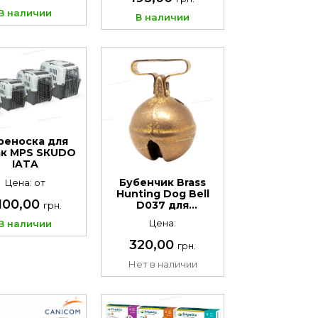
В наличии
В наличии
реноска для
ак MPS SКUDO
IATA
Бубенчик Brass
Цена: от
Hunting Dog Bell
 100,00
D037 для
грн.
охотничьих собак,
Цена:
В наличии
латунный, 3,7 см
320,00
грн.
Нет в наличии