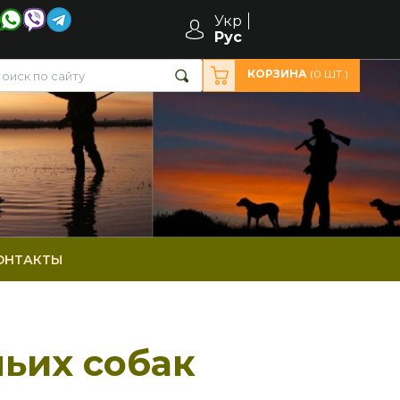
Укр
Рус
КОРЗИНА
(
0
ШТ.)
ОНТАКТЫ
чьих собак