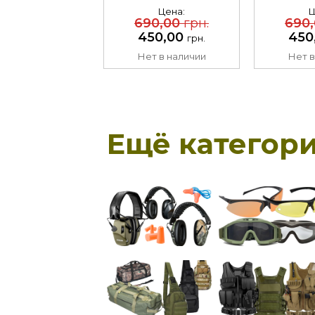
MultiCam
O
Цена:
Ц
690,00
грн.
690
450,00
450
грн.
Нет в наличии
Нет в
Ещё категори