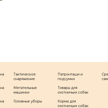
 на
Тактическое
Патронташи и
Ср
снаряжение
подсумки
са
 на
Метательные
Товары для
машинки
охотничьих собак
 на
Головные уборы
Корма для
охотничьих собак