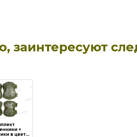
но, заинтересуют сл
мплект
енники +
ики в цвете