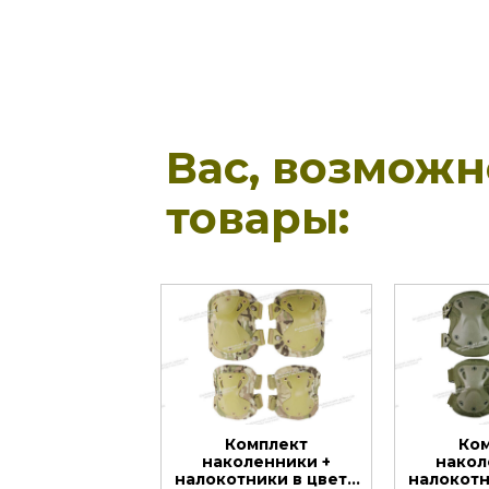
Вас, возмож
товары:
Комплект
Ко
наколенники +
накол
налокотники в цвете
налокотн