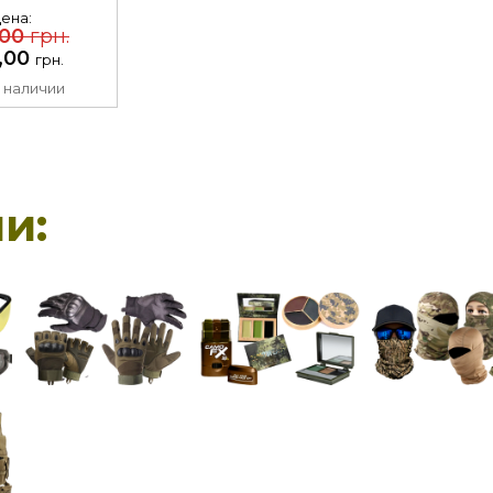
liva
ена:
,00
грн.
,00
грн.
 наличии
и: