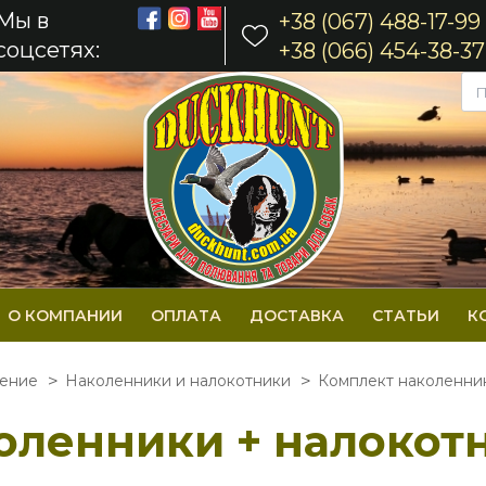
Мы в
+38 (067) 488-17-99
соцсетях:
+38 (066) 454-38-37
О КОМПАНИИ
ОПЛАТА
ДОСТАВКА
СТАТЬИ
К
жение
Наколенники и налокотники
Комплект наколенник
оленники + налокотн