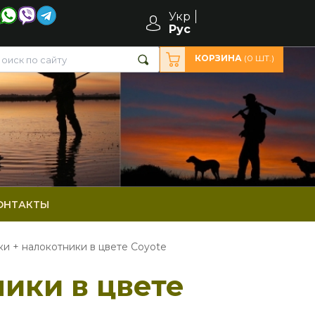
Укр
Рус
КОРЗИНА
(
0
ШТ.)
ОНТАКТЫ
и + налокотники в цвете Coyote
ики в цвете