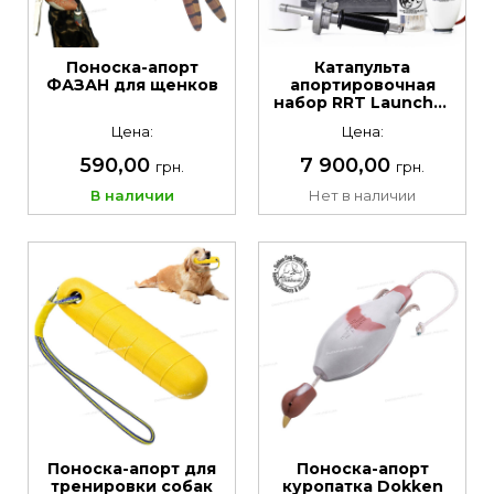
Поноска-апорт
Катапульта
ФАЗАН для щенков
апортировочная
набор RRT Launcher
Gun Dog Kit Delux
Цена:
Цена:
590,00
7 900,00
грн.
грн.
В наличии
Нет в наличии
Поноска-апорт для
Поноска-апорт
тренировки собак
куропатка Dokken