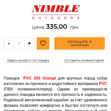
335,00
Цена:
грн.
СООБЩИТЬ О
-
+
НАЛИЧИИ
Задать вопрос по товару
Оставить комментарий
Поводок
PVC 200 Orange
для крупных пород собак
изготовлен из прочного и водостойкого материала
PVC
(ПВХ поливинилхлорид). Одним из преимуществ
данного поводка является его прочность и надёжность.
Надёжный металлический карабин за счёт удлинённого
флажка позволяет комфортно и быстро отстегнуть или
пристегнуть собаку на поводк. Ярко-сигнальный цвет