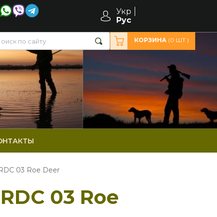
Укр
Рус
КОРЗИНА
(
0
ШТ.)
ОНТАКТЫ
 RDC 03 Roe Deer
 RDC 03 Roe