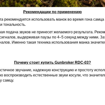
Рекомендации по применению
а рекомендуется использовать манок во время гона самца к
и тональность.
я подача звуков не принесет желаемого результата. Рек
 сигналов, выдерживая паузы по 4–5 секунд между ними. За
гналов. Именно такая техника использования манка значит
Почему стоит купить Gunbroker RDC-03?
стичное звучание, надежную конструкцию и простоту испо
о воспроизводить естественные звуки косули, что значит
у самцу.