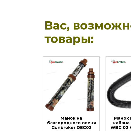
Вас, возмож
товары:
Манок на
Манок 
благородного оленя
кабана
Gunbroker DEC02
WBC 02 