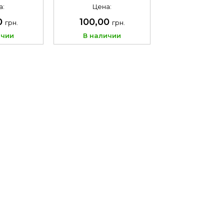
Пиксель с
Цвет Чёрний с
а:
Цена:
ипом
логотипом
0
100,00
грн.
грн.
ичии
В наличии