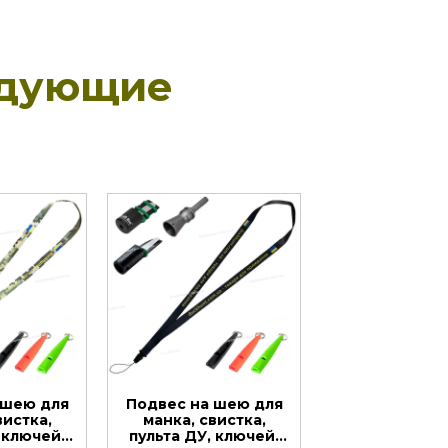
едующие
 шею для
Подвес на шею для
вистка,
манка, свистка,
 ключей.
пульта ДУ, ключей.