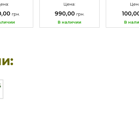
Цвет Камо 
ена:
Цена:
Цен
логот
0,00
990,00
100,0
грн.
грн.
аличии
В наличии
В нал
и: