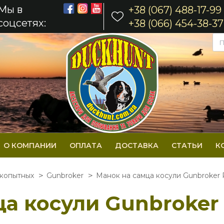
Мы в
+38 (067) 488-17-99
соцсетях:
+38 (066) 454-38-37
О КОМПАНИИ
ОПЛАТА
ДОСТАВКА
СТАТЬИ
К
 копытных
Gunbroker
Манок на самца косули Gunbroker
а косули Gunbroker