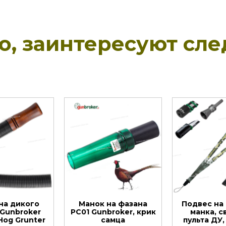
но, заинтересуют сл
на дикого
Манок на фазана
Подвес на
 Gunbroker
PC01 Gunbroker, крик
манка, с
Hog Grunter
самца
пульта ДУ,