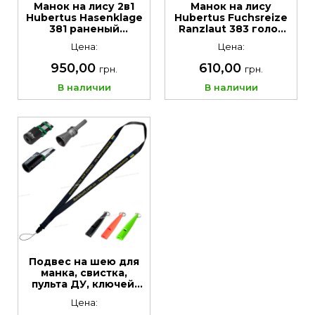
Манок на лису 2в1
Манок на лису
Hubertus Hasenklage
Hubertus Fuchsreize
381 раненый
Ranzlaut 383 голос
заяц+писк мыши
лисы во время гона
Цена:
Цена:
950,00
610,00
грн.
грн.
В наличии
В наличии
Подвес на шею для
манка, свистка,
пульта ДУ, ключей.
Цвет Чёрний с
Цена:
логотипом