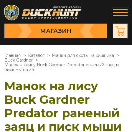
МАГАЗИН
Главная
Каталог
Манки для охоты на хищника
Buck Gardner
Манок на лису Buck Gardner Predator раненый заяц и
писк мыши 2в1
Манок на лису
Buck Gardner
Predator раненый
заяц и писк мыши