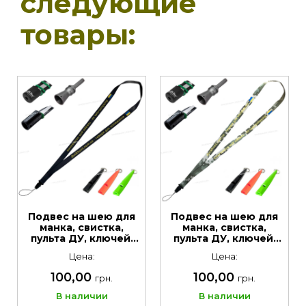
следующие
товары:
Подвес на шею для
Подвес на шею для
манка, свистка,
манка, свистка,
пульта ДУ, ключей.
пульта ДУ, ключей.
Цвет Чёрний с
Цвет Камо Пиксель с
Цена:
Цена:
логотипом
логотипом
100,00
100,00
грн.
грн.
В наличии
В наличии