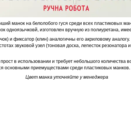
чший манок на белолобого гуся среди всех пластиковых ма
ок одноязычковй, изготовлен вручную из полиуретана, имее
чок) и фиксатор (клин) аналогичны его акриловому аналогу
тотах звуковой узел (тоновая доска, лепесток резонатора 
прост в использовании и требует небольшого количества во
тся основными приемуществами среди пластиковых манков.
Цвет манка уточняйте у менеджера