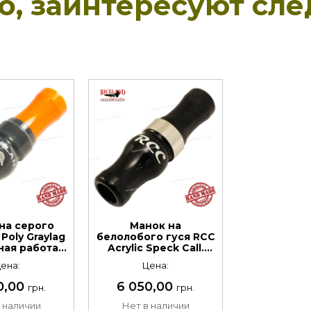
но, заинтересуют сл
на серого
Манок на
Poly Graylag
белолобого гуся RСС
чная работа.
Acrylic Speck Call.
ериал:
Ручная работа.
ена:
Цена:
иуретан
Материал: акрил
0,00
6 050,00
грн.
грн.
 наличии
Нет в наличии