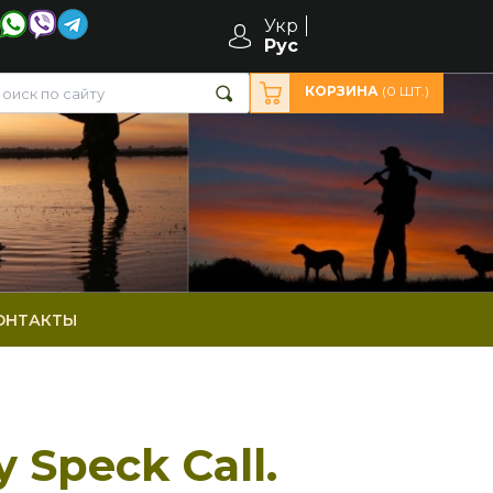
Укр
Рус
КОРЗИНА
(
0
ШТ.)
ОНТАКТЫ
 Speck Call.