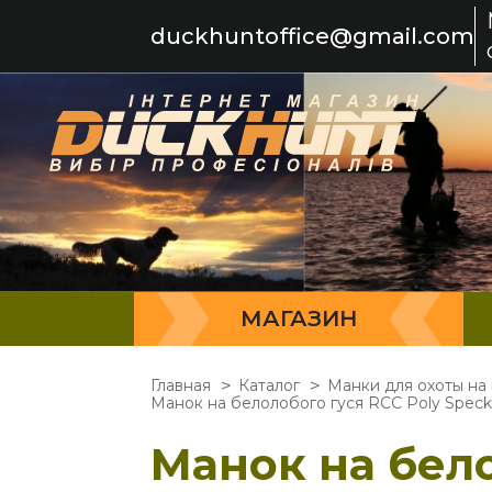
duckhuntoffice@gmail.com
МАГАЗИН
Главная
Каталог
Манки для охоты на 
Манок на белолобого гуся RСС Poly Speck 
Манок на бело