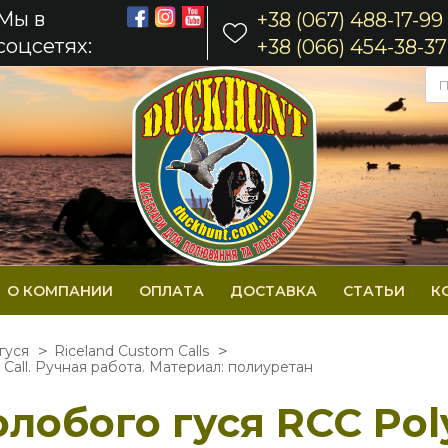
Мы в
+38 (067) 488-17-99
соцсетях:
+38 (066) 454-38-37
О КОМПАНИИ
ОПЛАТА
ДОСТАВКА
СТАТЬИ
К
гуся
Riceland Custom Calls
Call. Ручная работа. Материал: полиуретан
лобого гуся RСС Poly