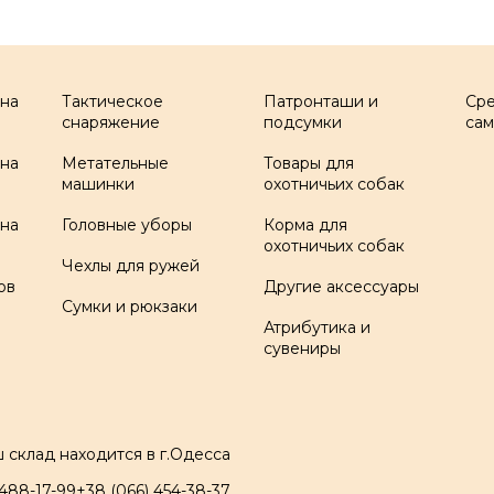
 на
Тактическое
Патронташи и
Ср
снаряжение
подсумки
са
 на
Метательные
Товары для
машинки
охотничьих собак
 на
Головные уборы
Корма для
охотничьих собак
Чехлы для ружей
ов
Другие аксессуары
Сумки и рюкзаки
Атрибутика и
сувениры
 склад находится в г.Одесса
 488-17-99
+38 (066) 454-38-37