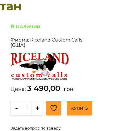
етан
В наличии
Фирма: Riceland Custom Calls
(США)
3 490,00
Цена:
грн.
-
+
КУПИТЬ
Задать вопрос по товару