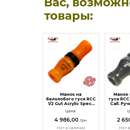
Вас, возмож
товары:
Манок на
Манок 
белолобого гуся RСС
гуся RCC 
1/2 Gut Acrylic Speck
Call. Ру
Call. Ручная работа.
Мат
Цена:
Ц
Материал: акрил
пол
4 986,00
2 65
грн.
Нет в наличии
Нет в