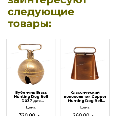
следующие
товары:
Бубенчик Brass
Классический
Hunting Dog Bell
колокольчик Copper
D037 для
Hunting Dog Bell
охотничьих собак,
HT046 для
Цена:
Цена:
латунный, 3,7 см
охотничьих собак
320,00
260,00
грн.
грн.