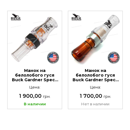
Манок на
Манок на
белолобого гуся
белолобого гуся
Buck Gardner Speck
Buck Gardner Speck
Ghost Poly.
Hammer. Материал:
Цена:
Цена:
Материал:
поликарбонат
поликарбонат
1 900,00
1 700,00
грн.
грн.
В наличии
Нет в наличии