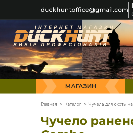
duckhuntoffice@gmail.com
МАГАЗИН
Главная
Каталог
Чучела для охоты н
Чучело ранено