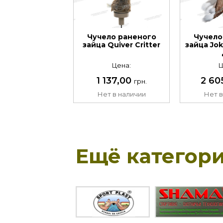
Чучело раненого
Чучело
зайца Quiver Critter
зайца Jok
Цена:
Ц
1 137,00
2 60
грн.
Нет в наличии
Нет в
Ещё категори