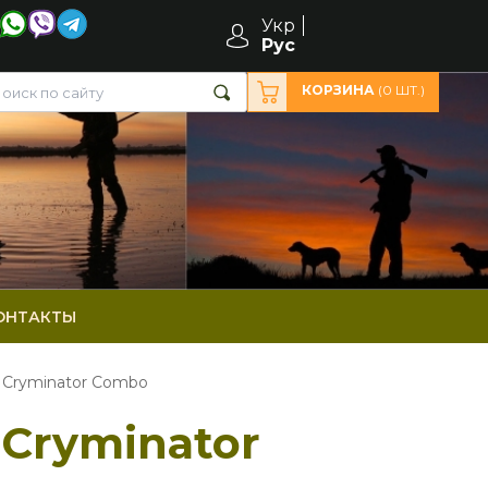
Укр
Рус
КОРЗИНА
(
0
ШТ.)
ОНТАКТЫ
d Cryminator Сombo
 Cryminator