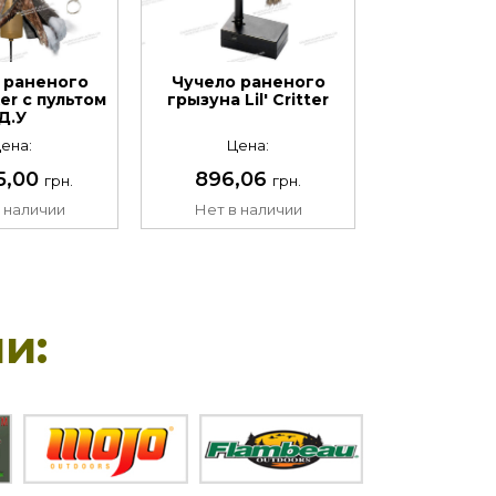
 раненого
Чучело раненого
er c пультом
грызуна Lil' Critter
Д.У
ена:
Цена:
5,00
896,06
грн.
грн.
 наличии
Нет в наличии
и: