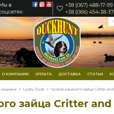
Мы в
+38 (067) 488-17-99
соцсетях:
+38 (066) 454-38-37
О КОМПАНИИ
ОПЛАТА
ДОСТАВКА
СТАТЬИ
К
а хищника
Lucky Duck
Чучело раненого зайца Critter an
го зайца Critter and