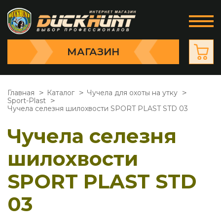
МАГАЗИН
Главная
Каталог
Чучела для охоты на утку
Sport-Plast
Чучела селезня шилохвости SPORT PLAST STD 03
Чучела селезня
шилохвости
SPORT PLAST STD
03