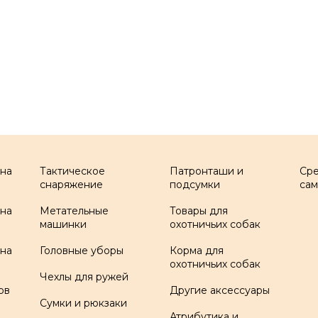
 на
Тактическое
Патронташи и
Ср
снаряжение
подсумки
са
 на
Метательные
Товары для
машинки
охотничьих собак
 на
Головные уборы
Корма для
охотничьих собак
Чехлы для ружей
ов
Другие аксессуары
Сумки и рюкзаки
Атрибутика и