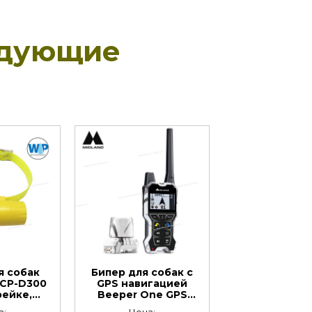
едующие
я собак
Бипер для собак с
 CP-D300
GPS навигацией
рейке,
Beeper One GPS
ищенный
Midland