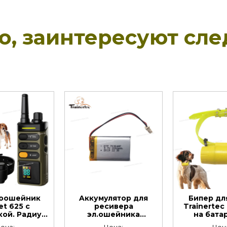
но, заинтересуют сл
роошейник
Aккумулятор для
Бипер дл
et 625 с
ресивера
Trainertec
кой. Радиус
эл.ошейника
на бата
я до 1500 м
Trainertec DT 4200
влагозащ