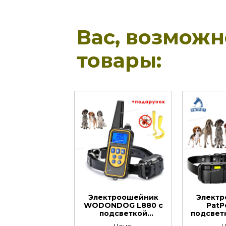
Вас, возмож
товары:
Электроошейник
Элект
WODONDOG L880 c
PatP
подсветкой
подсвет
ресивера. Радиус
действи