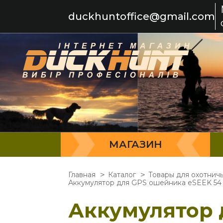
duckhuntoffice@gmail.com
МАГАЗИН
Главная
Каталог
Товары для охотнич
Аккумулятор для GPS ошейника eSEEK 54 
Аккумулятор 