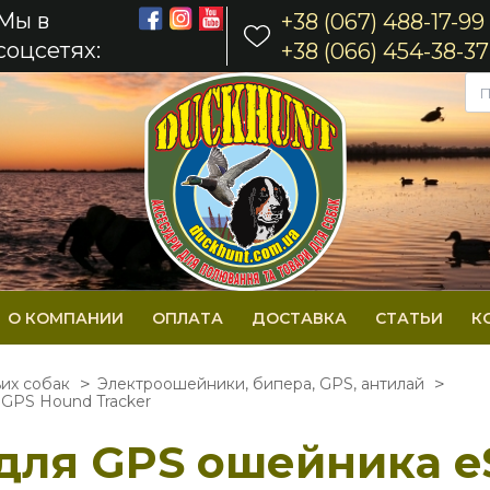
Мы в
+38 (067) 488-17-99
соцсетях:
+38 (066) 454-38-37
О КОМПАНИИ
ОПЛАТА
ДОСТАВКА
СТАТЬИ
К
ьих собак
Электроошейники, бипера, GPS, антилай
GPS Hound Tracker
для GPS ошейника e