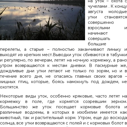
на уток – охота с
чучелами . К концу
августа молодые
утки становятся
совершенно
взрослыми и
начинают
совершать
большие
перелеты, а старые – полностью заканчивают линьку и
выходят из крепких мест.Выводки уток сбиваются в табунки
и регулярно, по вечерам, летят на ночную кормежку, а рано
утром возвращаются к местам дневки. В пасмурные же,
дождливые дни утки летают не только по зорям, но и в
течение всего дня, не опасаясь главных своих врагов –
хищных птиц, которые, боясь намокнуть под дождем, не
охотятся.
Некоторые виды уток, особенно кряковые, часто летят на
кормежку в поле, где кормятся созревшим зерном.
Большинство же уток посещает кормовые болота и
различные водоемы, в которых в изобилии имеется как
животный, так и растительный корм. Утром, еще до восхода
солнца, все утки возвращаются с полей и с кормовых болот в