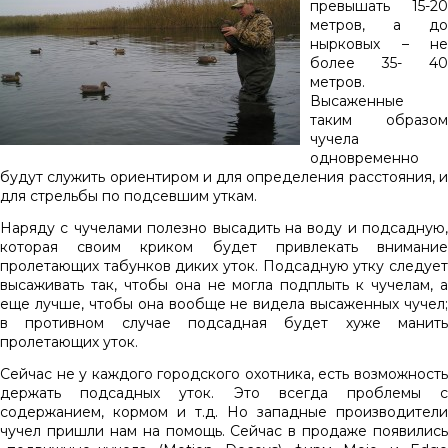
превышать 15-20
метров, а до
нырковых – не
более 35- 40
метров.
Высаженные
таким образом
чучела
одновременно
будут служить ориентиром и для определения расстояния, и
для стрельбы по подсевшим уткам.
Наряду с чучелами полезно высадить на воду и подсадную,
которая своим криком будет привлекать внимание
пролетающих табунков диких уток. Подсадную утку следует
высаживать так, чтобы она не могла подплыть к чучелам, а
еще лучше, чтобы она вообще не видела высаженных чучел;
в противном случае подсадная будет хуже манить
пролетающих уток.
Сейчас не у каждого городского охотника, есть возможность
держать подсадных уток. Это всегда проблемы с
содержанием, кормом и т.д. Но западные производители
чучел пришли нам на помощь. Сейчас в продаже появились