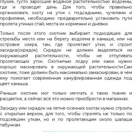
глухие, густо заросшие водяной растительностью водоемы,
где и проводят день. Для того, чтобы правильно
организовать охоту на уток с подсадными, чучелами и
профилями, необходимо предварительно установить пути
пролета утиных стай, места их кормежки и днёвки.
Только после этого охотник выбирает подходящее для
стрельбы место или на берегу водоема в камыше, или на
островке озера, там, где пролетают утки, и строит
засидка(скрадок). Скрадок не должен выделяться из
окружающей растительности, чтобы не отпугивать
пролетающих уток. Охотничью лодку или каюк нужно
хорошо маскировать в окружающей растительности.Сам
охотник, тоже должен быть максимально замаскирован, в чём
ему помогает современная камуфлированная одежда под
цвет камыша.
Раньше охотник мог только мечтать о таких тканях и
расцветке, а сейчас всё это можно приобрести в магазинах.
Засидку или скрадок на летне-осенних охотах нужно строить
с открытым верхом, для того, чтобы стрелять не только по
подсевшим уткам, но и по пролетающим около шалаша
табункам.