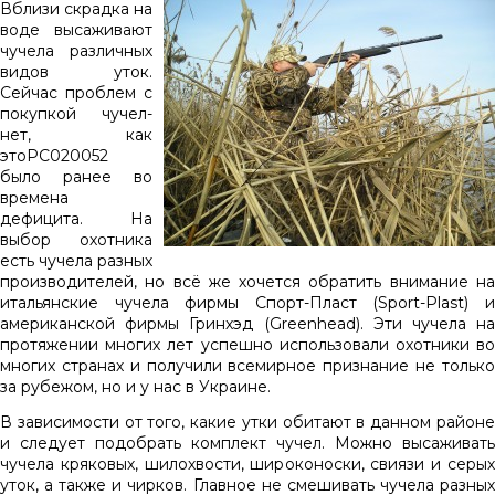
Вблизи скрадка на
воде высаживают
чучела различных
видов уток.
Сейчас проблем с
покупкой чучел-
нет, как
этоPC020052
было ранее во
времена
дефицита. На
выбор охотника
есть чучела разных
производителей, но всё же хочется обратить внимание на
итальянские чучела фирмы Спорт-Пласт (Sport-Plast) и
американской фирмы Гринхэд (Greenhead). Эти чучела на
протяжении многих лет успешно использовали охотники во
многих странах и получили всемирное признание не только
за рубежом, но и у нас в Украине.
В зависимости от того, какие утки обитают в данном районе
и следует подобрать комплект чучел. Можно высаживать
чучела кряковых, шилохвости, широконоски, свиязи и серых
уток, а также и чирков. Главное не смешивать чучела разных