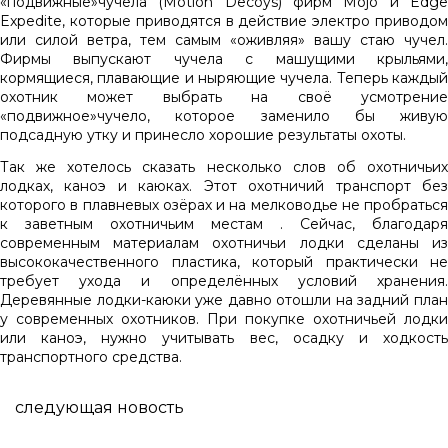
«подвижные»чучела (Motion Decoys) фирм Mojo и Edge
Expedite, которые приводятся в действие электро приводом
или силой ветра, тем самым «оживляя» вашу стаю чучел.
Фирмы выпускают чучела с машущими крыльями,
кормящиеся, плавающие и ныряющие чучела. Теперь каждый
охотник может выбрать на своё усмотрение
«подвижное»чучело, которое заменило бы живую
подсадную утку и принесло хорошие результаты охоты.
Так же хотелось сказать несколько слов об охотничьих
лодках, каноэ и каюках. Этот охотничий транспорт без
которого в плавневых озёрах и на мелководье не пробраться
к заветным охотничьим местам . Сейчас, благодаря
современным материалам охотничьи лодки сделаны из
высококачественного пластика, который практически не
требует ухода и определённых условий хранения.
Деревянные лодки-каюки уже давно отошли на задний план
у современных охотников. При покупке охотничьей лодки
или каноэ, нужно учитывать вес, осадку и ходкость
транспортного средства.
следующая новость