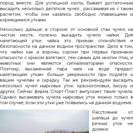
пород вместе. Для успешной охоты, бывает достаточным
высадить несколько десятков чучел , рассаживая их с таким
расчетом, чтобы они казались свободно плавающими и
кормящимися утками.
Несколько дальше, в стороне от основной стаи чучел, на
чистом месте, полезно высадить чучело чайки. Для
налетающей утки, чайка это признак спокойствия и
безопасности на данном водном пространстве. Дело в том,
что чайки как и вороны, сороки при первых признаках
опасности с криком взлетают, тем самым для многих птиц и
животных они являются сигнализаторами опасности.
Поэтому, высаженная пара чаек на воде придаст
налетающим уткам- больше уверенности при подлёте к
вашим чучелам и скрадку. Так же рекомендуем высадить
несколько чучел нырковых уток: красноголовых, лысуху и
других. Сейчас фирма Спорт-Пласт выпускает такие чучела.
Однако высаживать чучела нырковых уток можно только в
том случае, если эти утки уже появились на данном водоеме.
Расстояние от
шалаша до чучел
речных уток не
должно