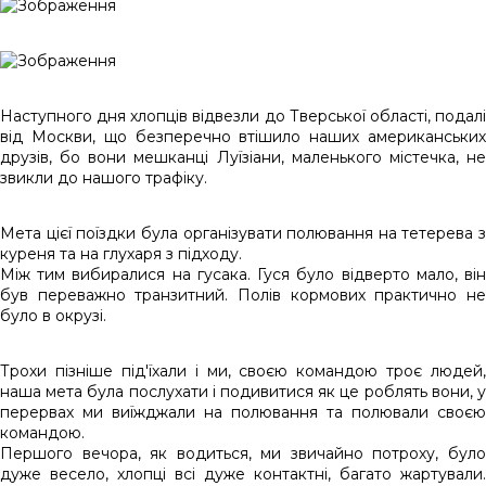
Наступного дня хлопців відвезли до Тверської області, подалі
від Москви, що безперечно втішило наших американських
друзів, бо вони мешканці Луїзіани, маленького містечка, не
звикли до нашого трафіку.
Мета цієї поїздки була організувати полювання на тетерева з
куреня та на глухаря з підходу.
Між тим вибиралися на гусака. Гуся було відверто мало, він
був переважно транзитний. Полів кормових практично не
було в окрузі.
Трохи пізніше під'їхали і ми, своєю командою троє людей,
наша мета була послухати і подивитися як це роблять вони, у
перервах ми виїжджали на полювання та полювали своєю
командою.
Першого вечора, як водиться, ми звичайно потроху, було
дуже весело, хлопці всі дуже контактні, багато жартували.