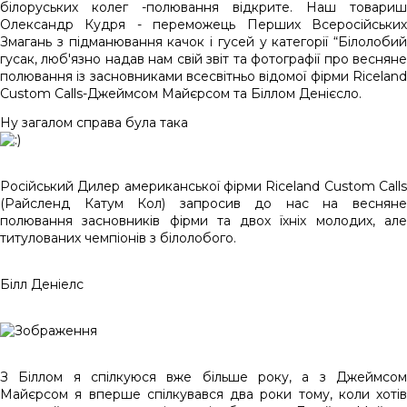
білоруських колег -полювання відкрите. Наш товариш
Олександр Кудря - переможець Перших Всеросійських
Змагань з підманювання качок і гусей у категорії “Білолобий
гусак, люб'язно надав нам свій звіт та фотографії про весняне
полювання із засновниками всесвітньо відомої фірми Riceland
Custom Calls-Джеймсом Майєрсом та Біллом Денієсло.
Ну загалом справа була така
Російський Дилер американської фірми Riceland Custom Calls
(Райсленд Катум Кол) запросив до нас на весняне
полювання засновників фірми та двох їхніх молодих, але
титулованих чемпіонів з білолобого.
Білл Деніелс
З Біллом я спілкуюся вже більше року, а з Джеймсом
Майєрсом я вперше спілкувався два роки тому, коли хотів