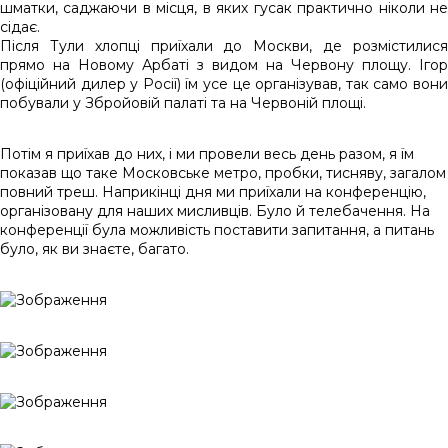
шматки, саджаючи в місця, в яких гусак практично ніколи не
сідає.
Після Тули хлопці приїхали до Москви, де розмістилися
прямо на Новому Арбаті з видом на Червону площу. Ігор
(офіційний дилер у Росії) їм усе це організував, так само вони
побували у Збройовій палаті та на Червоній площі.
Потім я приїхав до них, і ми провели весь день разом, я їм
показав що таке Московське метро, пробки, тисняву, загалом
повний треш. Наприкінці дня ми приїхали на конференцію,
організовану для наших мисливців. Було й телебачення. На
конференції була можливість поставити запитання, а питань
було, як ви знаєте, багато.