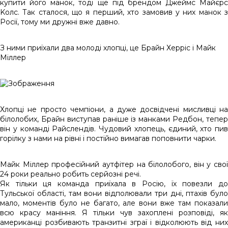
купити його манок, тоді ще під брендом Джеймс Майєрс
Kолс. Так сталося, що я перший, хто замовив у них манок з
Росії, тому ми дружні вже давно.
З ними приїхали два молоді хлопці, це Брайн Херріс і Майк
Міллер
Хлопці не просто чемпіони, а дуже досвідчені мисливці на
білолобих, Брайн виступав раніше із манками Редбон, тепер
він у команді Райслендів. Чудовий хлопець, єдиний, хто пив
горілку з нами на рівні і постійно вимагав поповнити чарки.
Майк Міллер професійний аутфітер на білолобого, він у свої
24 роки реально робить серйозні речі.
Як тільки ця команда приїхала в Росію, їх повезли до
Тульської області, там вони відполювали три дні, птахів було
мало, моментів було не багато, але вони вже там показали
всю красу маніння. Я тільки чув захоплені розповіді, як
американці розбивають транзитні зграї і відколюють від них