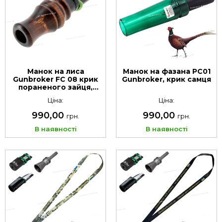
Манок на лиса
Манок на фазана PC01
Gunbroker FC 08 крик
Gunbroker, крик самця
пораненого зайця,
козулі та миші
Ціна:
Ціна:
990,00
990,00
грн.
грн.
В наявності
В наявності