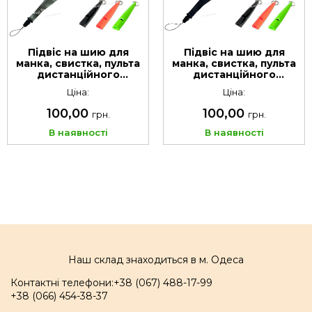
Підвіс на шию для
Підвіс на шию для
манка, свистка, пульта
манка, свистка, пульта
дистанційного
дистанційного
керування, ключів.
керування, ключів.
Ціна:
Ціна:
Колір Камо піксель з
Колір чорний з
логотипом
логотипом
100,00
100,00
грн.
грн.
В наявності
В наявності
Наш склад знаходиться в м. Одеса
Контактні телефони:
+38 (067) 488-17-99
+38 (066) 454-38-37