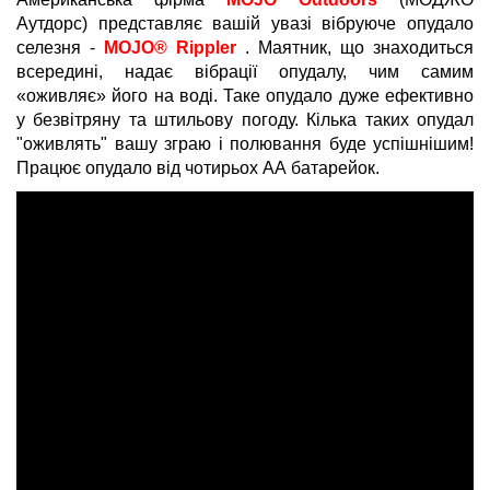
Аутдорс) представляє вашій увазі вібруюче опудало
селезня -
MOJO® Rippler
. Маятник, що знаходиться
всередині, надає вібрації опудалу, чим самим
«оживляє» його на воді. Таке опудало дуже ефективно
у безвітряну та штильову погоду. Кілька таких опудал
"оживлять" вашу зграю і полювання буде успішнішим!
Працює опудало від чотирьох АА батарейок.