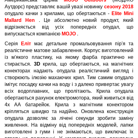
Аутдорс) представляє вашій увазі новинку
сезону 2018
опудало качки з крилами, що обертаються -
Elite Mini
Mallard Hen
. Це абсолютно новий продукт, який
відрізняється від усіх попередніх опудал, що
випускається компанією
MOJO
.
Серія
Еліт
має детальне промальовування пір'я та
реалістичне матове забарвлення. Корпус виготовлений
із м'якого пластику, на якому фарба практично не
стирається.
3D
крила, що обертаються, на магнітних
конекторах надають опудала реалістичний вигляд і
створюють ілюзію махаючих крил. Тим самим опудало
імітує посадку качки на воду і з далеко привертає увагу
всіх водоплавних, що пролітають. Крила опудала
обертаються рахунок електромотора, який живиться від
4х АА батарейок. Крила з магнітним конектором
кріпляться швидко та надійно. Оновлена конструкція
опудала дозволяє за лічені секунди зробити заміну
живлення. На відміну від попередніх моделей, лапки
виготовлені з гуми і не знімаються, що виключає їх