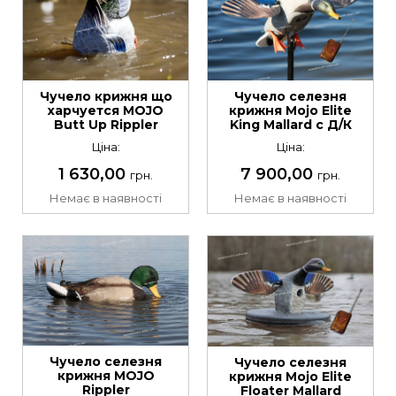
Чучело селезня
Чучело крижня що
крижня Mojo Elite
харчуется MOJO
King Mallard c Д/К
Butt Up Rippler
Ціна:
Ціна:
7 900,00
1 630,00
грн.
грн.
Немає в наявності
Немає в наявності
Чучело селезня
Чучело селезня
крижня MOJO
крижня Mojo Elite
Rippler
Floater Mallard