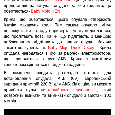
представляє вашій увазі опудало качки з крилами, що
обертаються-
Baby Mojo HEN
.
Крила, що обертаються, цього опудала створюють
ілюзію махаючих крил. Тим самим опудало імітує
посадку качки на воду і привертає увагу водоплавних,
що пролітають повз. Качки, що підлітають, з меншою
побоюванням підлітають до ваших опудал бачачи
такого конкурента як
Baby Mojo Duck Decoy
. Крила
опудала наводяться в рух за рахунок електромотора,
що приводиться в рух АКБ. Крила з магнітним
конектором кріпляться швидко та надійно.
В комплект входить розкладна штанга для
встановлення опудала, АКБ (6V),
європейський
зарядний пристрій 220 Вт
для АКБ. Як опцію, ви можете
придбати пульт
дистанційного керування
, який
дозволить вмикати та вимикати опудало з відстані 100
метрів.