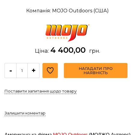
Компанія: MOJO Outdoors (США)
4 400,00
Ціна:
грн.
НАГАДАТИ ПРО
-
+
НАЯВНІСТЬ
Поставити запитання щодо товару
Залишити коментар
Американська фірма
MOJO Outdoors
(МОДЖО Аутдорс)