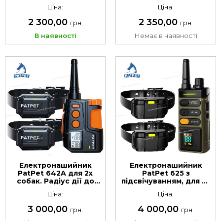
собак. Радіус дії до
собак. Радіус дії до
Ціна:
Ціна:
600 м
600 м
2 300,00
2 350,00
грн.
грн.
В наявності
Немає в наявності
Електронашийник
Електронашийник
PatPet 642A для 2х
PatPet 625 з
собак. Радіус дії до
підсвічуванням, для 2х
600 м
собак. Радіус дії до
Ціна:
Ціна:
1500 м
3 000,00
4 000,00
грн.
грн.