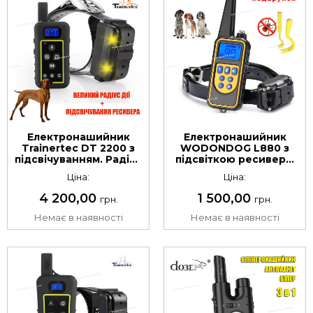
Електронашийник
Електронашийник
Trainertec DT 2200 з
WODONDOG L880 з
підсвічуванням. Радіус
підсвіткою ресивера.
дії до 2400 м
Радіус дії до 800
Ціна:
Ціна:
метрів
4 200,00
1 500,00
грн.
грн.
Немає в наявності
Немає в наявності