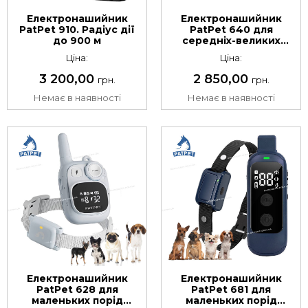
Електронашийник
Електронашийник
PatPet 910. Радіус дії
PatPet 640 для
до 900 м
середніх-великих
собак. Радіус дії до
Ціна:
Ціна:
900 м
3 200,00
2 850,00
грн.
грн.
Немає в наявності
Немає в наявності
Електронашийник
Електронашийник
PatPet 628 для
PatPet 681 для
маленьких порід
маленьких порід