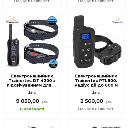
Немає в наявності
Немає в наявності
Електронашийник
Електронашийник
Trainertec DT 4200 з
Trainertec PTL600.
підсвічуванням для 2х
Радіус дії до 600 м
собак. Радіус дії до
Ціна:
Ціна:
2000 м
9 050,00
2 500,00
грн.
грн.
В наявності
Немає в наявності