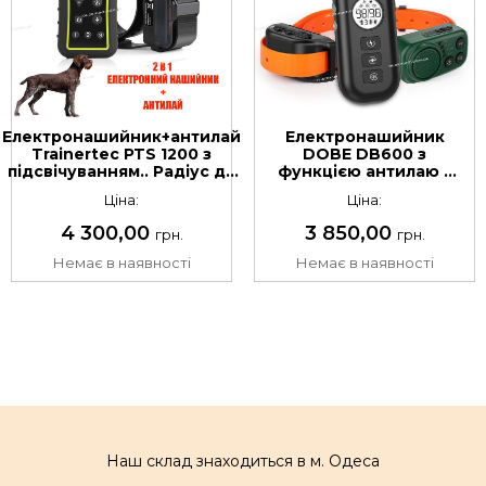
Електронашийник+антилай
Електронашийник
Trainertec PTS 1200 з
DOBE DB600 з
підсвічуванням.. Радіус дії
функцією антилаю +
до 1200 м
біпер. Радіус дії до
Ціна:
Ціна:
800 метрів
4 300,00
3 850,00
грн.
грн.
Немає в наявності
Немає в наявності
Наш склад знаходиться в м. Одеса