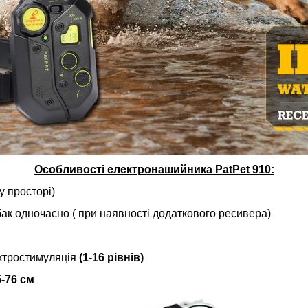
Особливості електронашийника PatPet 910:
у просторі)
ак одночасно ( при наявності додаткового ресивера)
ектростимуляція
(1-16 рівнів)
5-76 см