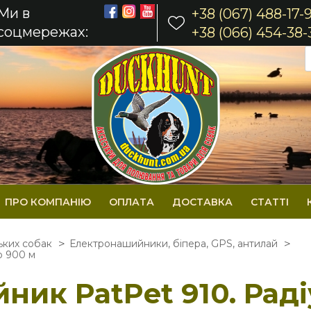
Ми в
+38 (067) 488-17-
соцмережах:
+38 (066) 454-38-
ПРО КОМПАНІЮ
ОПЛАТА
ДОСТАВКА
СТАТТІ
ьких собак
Електронашийники, біпера, GPS, антилай
о 900 м
ик PatPet 910. Радіу