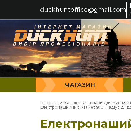
duckhuntoffice@gmail.com
МАГАЗИН
Головна
Каталог
Товари для мисливс
Електронашийник PatPet 910. Радіус дії д
Електронашийн