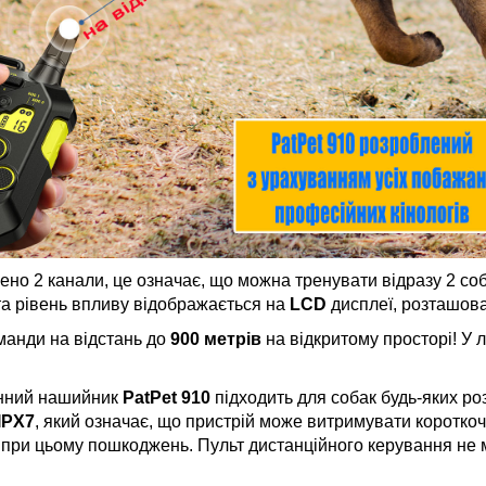
ено 2 канали, це означає, що можна тренувати відразу 2 соб
та рівень впливу відображається на
LCD
дисплеї, розташова
манди на відстань до
900 метрів
на відкритому просторі! У л
онний нашийник
PatPet 910
підходить для собак будь-яких ро
IPX7
, який означає, що пристрій може витримувати короткоч
при цьому пошкоджень. Пульт дистанційного керування не ма