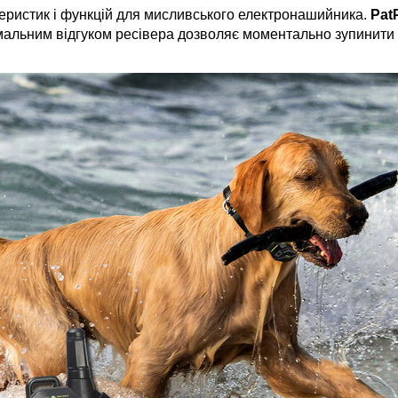
ристик і функцій для мисливського електронашийника.
Pat
німальним відгуком ресівера дозволяє моментально зупинити 