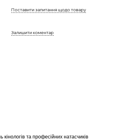
Поставити запитання щодо товару
Залишити коментар
 кінологів та професійних натасчиків