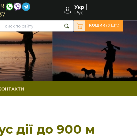
99
Укр
Рус
37
КОШИК
(
0
ШТ.)
КОНТАКТИ
с дії до 900 м