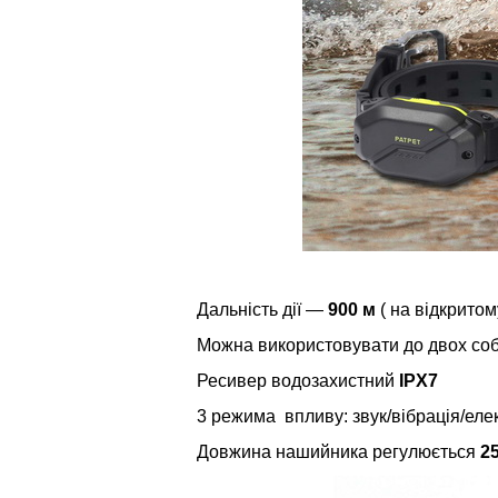
Дальність дії —
900 м
( на відкритом
Можна використовувати до двох соб
Ресивер водозахистний
IPX7
3 режима впливу: звук/вібрація/ел
Довжина нашийника регулюється
2