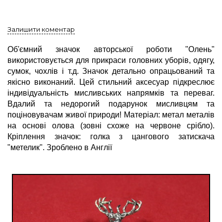
Залишити коментар
Об'ємний значок авторської роботи "Олень"
використовується для прикраси головних уборів, одягу,
сумок, чохлів і т.д. Значок детально опрацьований та
якісно виконаний. Цей стильний аксесуар підкреслює
індивідуальність мисливських напрямків та переваг.
Вдалий та недорогий подарунок мисливцям та
поціновувачам живої природи! Матеріал: метал металів
на основі олова (зовні схоже на червоне срібло).
Кріплення значок: голка з цангового затискача
"метелик". Зроблено в Англії