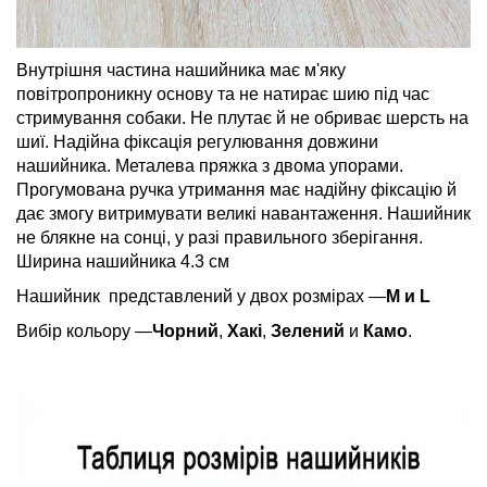
Внутрішня частина нашийника має м'яку
повітропроникну основу та не натирає шию під час
стримування собаки. Не плутає й не обриває шерсть на
шиї. Надійна фіксація регулювання довжини
нашийника. Металева пряжка з двома упорами.
Прогумована ручка утримання має надійну фіксацію й
дає змогу витримувати великі навантаження. Нашийник
не блякне на сонці, у разі правильного зберігання.
Ширина нашийника 4.3 см
Нашийник представлений у двох розмірах —
M и L
Вибір кольору —
Чорний
,
Хакі
,
Зелений
и
Камо
.