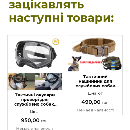
зацікавлять
наступні товари:
Тактичний
нашийник для
службових собак
вибір кольору та
Ціна: от
Тактичні окуляри
розміру
прозорі для
490,00
грн.
службових собак,
захист очей від
Немає в наявності
Ціна:
пилу, снігу+кейс
950,00
грн.
Немає в наявності