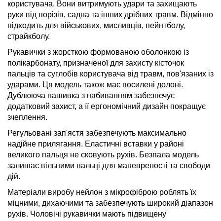
користувача. Вони витримують удари та захищають
руки від порізів, садна та інших дрібних травм. Відмінно
підходить для військових, мисливців, пейнтболу,
страйкболу.
Рукавички з жорсткою формованою оболонкою із
полікарбонату, призначеної для захисту кісточок
пальців та суглобів користувача від травм, пов'язаних із
ударами. Ця модель також має посилені долоні.
Дублююча нашивка з набиванням забезпечує
додатковий захист, а її ергономічний дизайн покращує
зчеплення.
Регульовані зап'ястя забезпечують максимально
надійне прилягання. Еластичні вставки у районі
великого пальця не сковують рухів. Безпала модель
залишає вільними пальці для маневреності та свободи
дій.
Матеріали виробу нейлон з мікрофіброю роблять їх
міцними, дихаючими та забезпечують широкий діапазон
рухів. Чоловічі рукавички мають підвищену