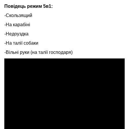
Повідець режим 5в1:
-Скользящий
-На карабіні
-Недоуздка
-На талії собаки
-Вільні руки (на талії господаря)