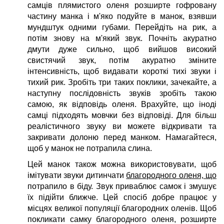
самців плямистого оленя розширте гофровану
частину манка і м'яко подуйте в манок, взявши
мундштук одними губами. Перейдіть на рик, а
потім знову на м'який звук. Почніть акуратно
дмути дуже сильно, щоб вийшов високий
свистячий звук, потім акуратно зміните
інтенсивність, щоб видавати короткі тихі звуки і
тихий рик. Зробіть три таких поклики, зачекайте, а
наступну послідовність звуків зробіть такою
самою, як відповідь оленя. Врахуйте, що іноді
самці підходять мовчки без відповіді. Для більш
реалістичного звуку ви можете відкривати та
закривати долоню перед манком. Намагайтеся,
щоб у манок не потрапила слина.
Цей манок також можна використовувати, щоб
імітувати звуки дитинчати
благородного оленя, що
потрапило в біду. Звук приваблює самок і змушує
їх підійти ближче. Цей спосіб добре працює у
місцях великої популяції благородних оленів. Щоб
покликати самку благородного оленя, розширте