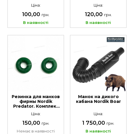
дистанційного
Ціна:
Ціна:
керування, ключів.
Колір Камо піксель з
100,00
120,00
грн.
грн.
логотипом
В наявності
В наявності
Резинка для манков
Манок на дикого
фирмы Nordik
кабана Nordik Boar
Predator. Комплект
из 2 шт
Ціна:
Ціна:
150,00
1 750,00
грн.
грн.
Немає в наявності
В наявності