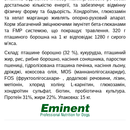
достатньою кількістю енергії, та забезпечує відмінну
фізичну форму та бадьорість. Хондроїтин, глюкозамін
та хелат марганцю живлять опорно-руховий апарат.
Корм збагачений зміцнюючими імунітет бета-глюканами
та FMP системою, що покращує травлення. 320 г
пташиного борошна на 1 кг відповідає 1280 г сирого
м'яса.
Склад: пташине борошно (32 %), кукурудза, пташиний
жир, рис, рибне борошно, насіння соняшника, паростки
пшениці, гідролізована пташина печінка, насіння льону,
дріжджі, кокосова олія, MOS (маннанолігосахариди),
FOS (фруктоолігосахари- , додаткові речовини, лізин,
метіонін, хлорид холіну, L-карнітин, глюкозамін,
хондроїтин сульфат, біотин, пробіотична культура.
Протеїн 31%, жири 22%. Упаковка: 15 кг.