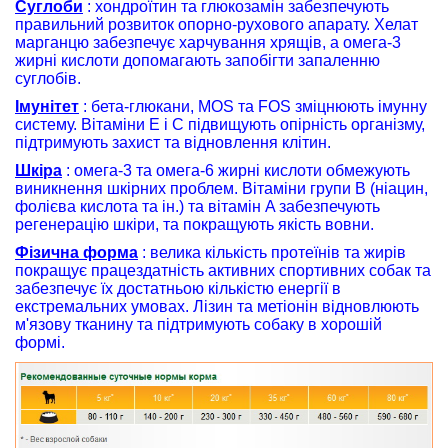
Суглоби
: хондроїтин та глюкозамін забезпечують
правильний розвиток опорно-рухового апарату. Хелат
марганцю забезпечує харчування хрящів, а омега-3
жирні кислоти допомагають запобігти запаленню
суглобів.
Імунітет
: бета-глюкани, MOS та FOS зміцнюють імунну
систему. Вітаміни E і C підвищують опірність організму,
підтримують захист та відновлення клітин.
Шкіра
: омега-3 та омега-6 жирні кислоти обмежують
виникнення шкірних проблем. Вітаміни групи B (ніацин,
фолієва кислота та ін.) та вітамін A забезпечують
регенерацію шкіри, та покращують якість вовни.
Фізична форма
: велика кількість протеїнів та жирів
покращує працездатність активних спортивних собак та
забезпечує їх достатньою кількістю енергії в
екстремальних умовах. Лізин та метіонін відновлюють
м'язову тканину та підтримують собаку в хорошій
формі.