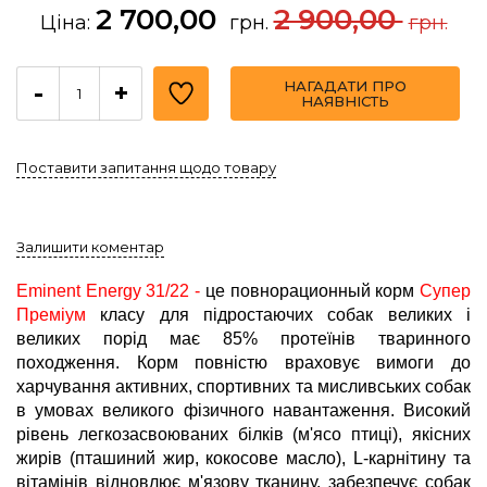
2 700,00
2 900,00
Ціна:
грн.
грн.
НАГАДАТИ ПРО
-
+
НАЯВНІСТЬ
Поставити запитання щодо товару
Залишити коментар
Eminent Energy 31/22 -
це повнорационный корм
Супер
Преміум
класу для підростаючих собак великих і
великих порід має 85% протеїнів тваринного
походження. Корм повністю враховує вимоги до
харчування активних, спортивних та мисливських собак
в умовах великого фізичного навантаження. Високий
рівень легкозасвоюваних білків (м'ясо птиці), якісних
жирів (пташиний жир, кокосове масло), L-карнітину та
вітамінів відновлює м'язову тканину, забезпечує собак