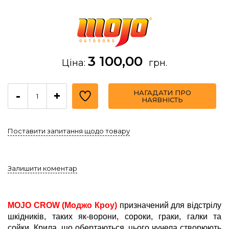
3 100,00
Ціна:
грн.
НАГАДАТИ ПРО
-
+
НАЯВНІСТЬ
Поставити запитання щодо товару
Залишити коментар
MOJO CROW (Mоджо Кроу)
призначений для відстрілу
шкідників, таких як-ворони, сороки, граки, галки та
сойки. Крила, що обертаються, цього чучела створюють