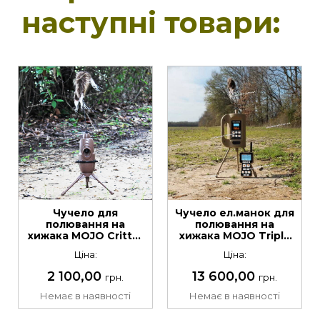
наступні товари:
Чучело для
Чучело ел.манок для
полювання на
полювання на
хижака МOJO Critter
хижака MOJO Triple
2
Threat 2 E-Caller
Ціна:
Ціна:
2 100,00
13 600,00
грн.
грн.
Немає в наявності
Немає в наявності