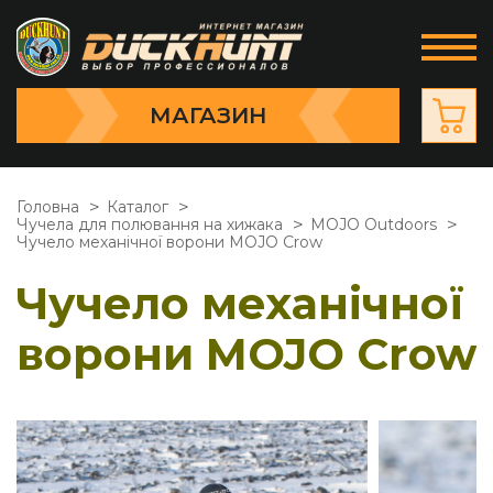
МАГАЗИН
Головна
Каталог
Чучела для полювання на хижака
MOJO Outdoors
Чучело механічної ворони МOJO Сrow
Чучело механічної
ворони МOJO Сrow