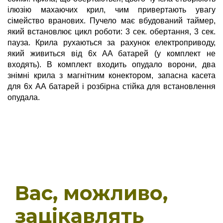
ілюзію махаючих крил, чим привертають увагу
сімейство вранових. Пучело має вбудований таймер,
який встановлює цикл роботи: 3 сек. обертання, 3 сек.
пауза. Крила рухаються за рахунок електроприводу,
який живиться від 6x AA батарей (у комплект не
входять). В комплект входить опудало ворони, два
знімні крила з магнітним конектором, запасна касета
для 6х АА батарей і розбірна стійка для встановлення
опудала.
Вас, можливо,
зацікавлять