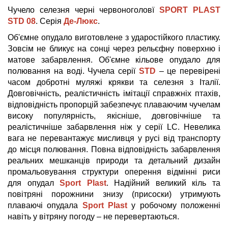
Чучело селезня черні червоноголовї
SPORT PLAST
STD 08
. Серія
Де-Люкс
.
Об'ємне опудало виготовлене з ударостійкого пластику.
Зовсім не бликує на сонці через рельєфну поверхню і
матове забарвлення. Об'ємне кільове опудало для
полювання на воді. Чучела серії
STD
– це перевірені
часом добротні муляжі крякви та селезня з Італії.
Довговічність, реалістичність імітації справжніх птахів,
відповідність пропорцій забезпечує плаваючим чучелам
високу популярність, якісніше, довговічніше та
реалістичніше забарвлення ніж у серії LC. Невелика
вага не перевантажує мисливця у русі від транспорту
до місця полювання. Повна відповідність забарвлення
реальних мешканців природи та детальний дизайн
промальовування структури оперення відмінні риси
для опудал
Sport Plast
. Надійний великий кіль та
повітряні порожнини знизу (присоски) утримують
плаваючі опудала
Sport Plast
у робочому положенні
навіть у вітряну погоду – не перевертаються.