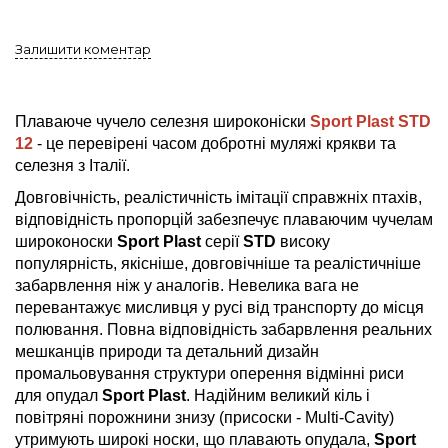
Залишити коментар
Плаваюче чучело селезня широконіски
Sport Plast STD
12
- це перевірені часом добротні муляжі крякви та
селезня з Італії.
Довговічність, реалістичність імітації справжніх птахів,
відповідність пропорцій забезпечує плаваючим чучелам
широконоски
Sport Plast
серії
STD
високу
популярність, якісніше, довговічніше та реалістичніше
забарвлення ніж у аналогів. Невелика вага не
перевантажує мисливця у русі від транспорту до місця
полювання. Повна відповідність забарвлення реальних
мешканців природи та детальний дизайн
промальовування структури оперення відмінні риси
для опудал
Sport Plast
. Надійним великий кіль і
повітряні порожнини знизу (присоски - Multi-Cavity)
утримують широкі носки, що плавають опудала,
Sport