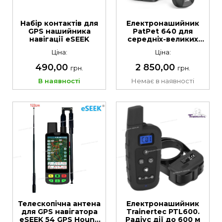
Набір контактів для
Електронашийник
GPS нашийника
PatPet 640 для
навігації eSEEK
середніх-великих
собак. Радіус дії до
Ціна:
Ціна:
900 м
490,00
2 850,00
грн.
грн.
В наявності
Немає в наявності
Телескопічна антена
Електронашийник
для GPS навігатора
Trainertec PTL600.
eSEEK 54 GPS Hound
Радіус дії до 600 м