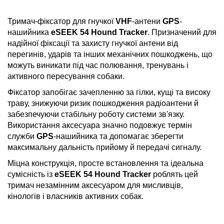
Тримач-фіксатор для гнучкої
VHF
-антени
GPS
-
нашийника
eSEEK 54 Hound Tracker
. Призначений для
надійної фіксації та захисту гнучкої антени від
перегинів, ударів та інших механічних пошкоджень, що
можуть виникати під час полювання, тренувань і
активного пересування собаки.
Фіксатор запобігає зачепленню за гілки, кущі та високу
траву, знижуючи ризик пошкодження радіоантени й
забезпечуючи стабільну роботу системи зв'язку.
Використання аксесуара значно подовжує термін
служби
GPS
-нашийника та допомагає зберегти
максимальну дальність прийому й передачі сигналу.
Міцна конструкція, просте встановлення та ідеальна
сумісність із
eSEEK 54 Hound Tracker
роблять цей
тримач незамінним аксесуаром для мисливців,
кінологів і власників активних собак.