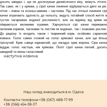
досить швидко і, ще не досягнувши двомісячного віку, можуть літати.
Так само, як і у крякви, у сірої качки линяння відбувається двічі на рік:
літня – повна та осінньо-зимова – часткова. Під час літньої линяння сірі
качки втрачають здатність до польоту, ведуть потайний спосіб життя в
густих чагарниках водяної рослинності, але на відміну від крякв не
збираються великими зграями. Харчуються сірі качки переважно
зеленим кормом, пагонами та листям як водяних, так і злакових рослин.
До раціону їх входить також і тваринний корм, особливо саранчові
комахи. Голос самки схожий на голос крякової качки, але ще більш
тріскучий. Крик самця каркаючий, що нагадує крик ворона. Сіра качка
віддає голос частіше, ніж крякова. Політ сірої качки легкий, досить
швидкий та менш галасливий.
наступна новина
Наш склад знаходиться в м. Одеса
Контактні телефони:
+38 (067) 488-17-99
+38 (066) 454-38-37