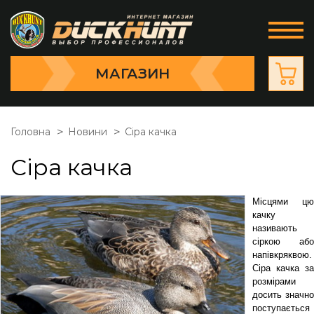
МАГАЗИН
Головна
Новини
Сіра качка
Сіра качка
Місцями цю
качку
називають
сіркою або
напівкряквою.
Сіра качка за
розмірами
досить значно
поступається