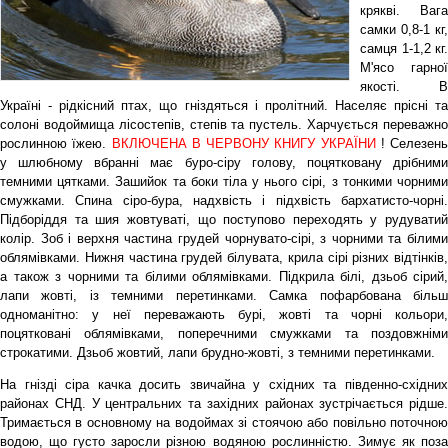
крякві. Вага
самки 0,8-1 кг,
самця 1-1,2 кг.
М'ясо гарної
якості. В
Україні - рідкісний птах, що гніздяться і пролітний. Населяє прісні та
солоні водоймища лісостепів, степів та пустель. Харчується переважно
рослинною їжею.
ВКЛЮЧЕНА В ЧЕРВОНУ КНИГУ УКРАЇНИ
! Селезень
у шлюбному вбранні має буро-сіру голову, поцятковану дрібними
темними цятками. Зашийок та боки тіла у нього сірі, з тонкими чорними
смужками. Спина сіро-бура, надхвість і підхвість бархатисто-чорні.
Підборіддя та шия жовтуваті, що поступово переходять у рудуватий
колір. Зоб і верхня частина грудей чорнувато-сірі, з чорними та білими
облямівками. Нижня частина грудей білувата, крила сірі різних відтінків,
а також з чорними та білими облямівками. Підкрила білі, дзьоб сірий,
лапи жовті, із темними перетинками. Самка пофарбована більш
одноманітно: у неї переважають бурі, жовті та чорні кольори,
поцятковані облямівками, поперечними смужками та поздовжніми
строкатими. Дзьоб жовтий, лапи брудно-жовті, з темними перетинками.
На гнізді сіра качка досить звичайна у східних та південно-східних
районах СНД. У центральних та західних районах зустрічається рідше.
Тримається в основному на водоймах зі стоячою або повільно поточною
водою, що густо заросли різною водяною рослинністю. Зимує як
поза