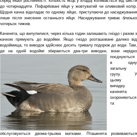
серед іншої рослинності. Кількість яєць у кладці коливається від шести
до чотирнадцяти. Пофарбовані яйця у жовтуватий чи оливковий колір.
Щодня качка відкладає по одному яйцю, приступаючи до насиджування
лише після знесення останнього яйця. Насиджування триває близько
чотирьох тижнів.
Каченята, що вилупилися, через кілька годин залишають гніздо і разом з
качкою прямують до водойми. Якщо гніздо розташоване далеко від
водоймища, то виводок здійснює досить тривалу подорож до води. Там,
де на одній водоймі збираються два-три виводки, вони
нерідко
поєднуються
в одну
загальну
групу. У
цьому
випадку
каченята
охороняються
та
обслуговуються двома-трьома матками. Пташенята розвиваються