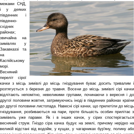
межами СНД,
і у деяких
південних і
південно-
східних
районах;
звичайна на
зимівлях у
Закавказзі та
на
Каспійському
морі.
Весняний
переліт сірої
качки з місць зимівлі до місць гніздування буває досить тривалим і
розтягується з березня до травня. Восени до місць зимівлі сірі качки
відлітають непомітно, невеликими групами, починаючи з вересня і до
другої половини жовтня, затримуючись іноді в південних районах країни
до другої половини листопада. Навесні сірі качки, що прилетіли до місць
гніздування, розбиваються на пари, проте більшість особин прилітає з
зимівель уже парами. Як і в інших качок, у сірих спостерігається
весняний струм. Гніздо сіра качка будує на землі, причому нерідко на
великій відстані від водойм, у кущах, у чагарниках бур'яну, полину або